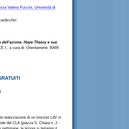
ssa Valeria Puccini, Università di
cardicchio:
dell'azione. Hope Theory e sue
E I., a cura di,
Orientamenti
, BARI:
GRATUITI
0
 la realizzazione di un tirocinio LdV in
a sede del CLA (piazza S. Chiara n. 2 -
 settimane, le lezioni si terranno il