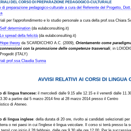
RIALI DEL CORSO DI PREPARAZIONE PEDAGOGICO-CULTURALE
 di preparazione pedagogico-culturale a cura del Referente del Progetto, Dott.
ia
iali per l'approfondimento e lo studio personale a cura della prof.ssa Chiara S
Self determination
(da eulabconsulting.it)
Lo spread della felicità
(da eulabconsulting.it)
Hope theory
da SCARDICCHIO A.C. (2009),
Orientamento come paradigma 
connessioni con la promozione delle competenze trasversali
, in LOIODIC
Progedit (ITALY)
iali prof.ssa Claudia Sunna
AVVISI RELATIVI AI CORSI DI LINGUA 
o di lingua francese:
il mercoledì dalle 9.15 alle 12.15 e il venerdì dalle 11.3
13.30 a partire dal 5 marzo 2014 fino al 28 marzo 2014 presso il Centro
istico di Ateneo.
o di lingua inglese
: della durata di 20 ore, rivolto ai candidati selezionati per
lterra o nei paesi in cui l'inglese è lingua veicolare. Il corso si terrà presso l
 terra) con inizio il 28 febbraio, dalle ore 9.30 alle ore 12.00. Per le successive