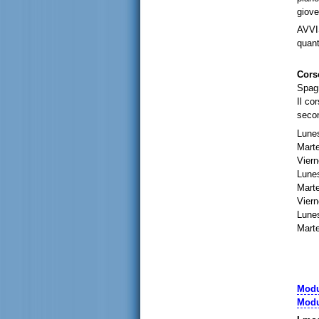
giove
AVVIS
quant
Cors
Spag
Il co
secon
Lunes
Marte
Viern
Lunes
Marte
Viern
Lunes
Marte
Modu
Modu