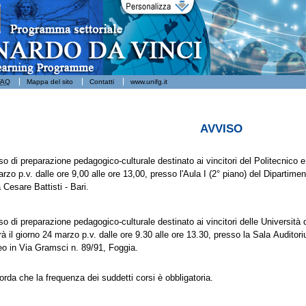
di di Foggia
FAQ
Mappa del sito
Contatti
www.unifg.it
AVVISO
rso di preparazione pedagogico-culturale destinato ai vincitori del Politecnico e d
rzo p.v. dalle ore 9,00 alle ore 13,00, presso l'Aula I (2° piano) del Dipartimen
 Cesare Battisti - Bari.
rso di preparazione pedagogico-culturale destinato ai vincitori delle Università 
rrà il giorno 24 marzo p.v. dalle ore 9.30 alle ore 13.30, presso la Sala Auditor
o in Via Gramsci n. 89/91, Foggia.
corda che la frequenza dei suddetti corsi è obbligatoria.