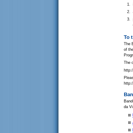
To 
The E
of th
Prog
The o
http:
Pleas
http
Ban
Bando
da Vi