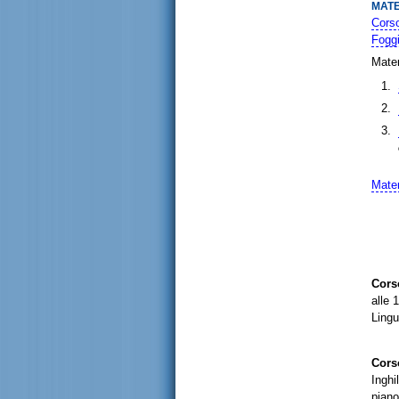
MATE
Corso
Fogg
Mater
Mater
Cors
alle 
Lingu
Cors
Inghi
piano