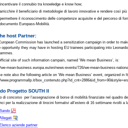
incentivare il connubio tra knowledge e know how;
arricchire il beneficiario di metodologie di lavoro innovative e rendere così più
permettere il riconoscimento delle competenze acquisite e del percorso di form
documento Europass-Mobilità.
the host Partner:
uropean Commission has launched a sensitization campaign in order to make
e opportunity they may have in hosting EU trainees participating into Leona
rammes.
fficial site of such information campain, named ‘We mean Business’, is:
//we-mean-business.europa.eu/en/news-events/726/we-mean-business-national-
e note also the following article on ‘We mean Business’ event, organized in It
://www.programmallp.it/box_contenuto.php?id_cnt=2886&id_from=90&style=
do Progetto SOUTH II
 di concorso per l’assegnazione di borse di mobilità finanziate nel quadro 
nci per la realizzazione di tirocini formativi all’estero di 16 settimane rivolti a l
Bando
Allegati
Elenco aziende partner