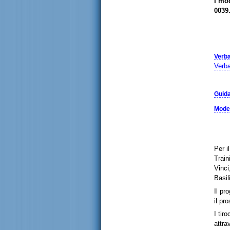
I mo
0039.
Verba
Verba
Guida
Model
Per i
Train
Vinci
Basil
Il pr
il pr
I tir
attra