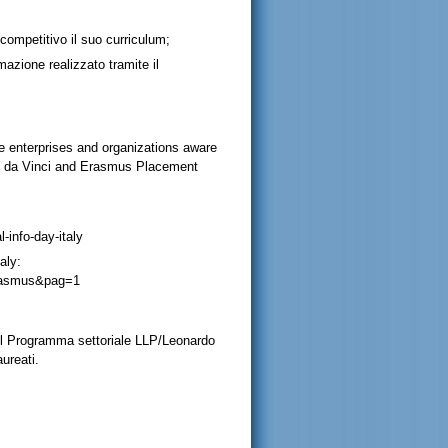
 competitivo il suo curriculum;
azione realizzato tramite il
 enterprises and organizations aware
rdo da Vinci and Erasmus Placement
info-day-italy
aly:
erasmus&pag=1
del Programma settoriale LLP/Leonardo
aureati.