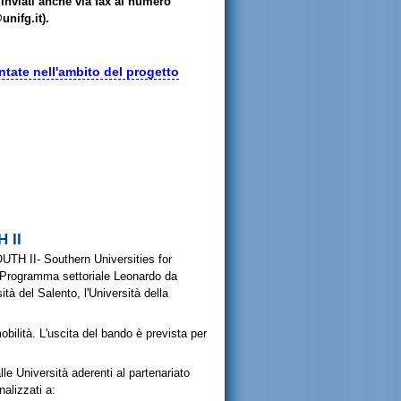
inviati anche via fax al numero
nifg.it).
tate nell'ambito del progetto
 II
OUTH II- Southern Universities for
g/Programma settoriale Leonardo da
sità del Salento, l'Università della
bilità. L'uscita del bando è prevista per
alle Università aderenti al partenariato
nalizzati a: