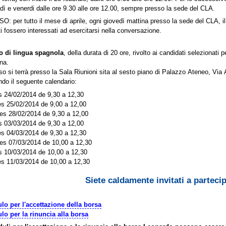
dì e venerdi dalle ore 9.30 alle ore 12.00, sempre presso la sede del CLA.
O: per tutto il mese di aprile, ogni giovedì mattina presso la sede del CLA, i
i fossero interessati ad esercitarsi nella conversazione.
o di lingua spagnola
, della durata di 20 ore, rivolto ai candidati selezionati p
na.
rso si terrà presso la Sala Riunioni sita al sesto piano di Palazzo Ateneo, Vi
do il seguente calendario:
 24/02/2014 de 9,30 a 12,30
s 25/02/2014 de 9,00 a 12,00
es 28/02/2014 de 9,30 a 12,00
 03/03/2014 de 9,30 a 12,00
s 04/03/2014 de 9,30 a 12,30
es 07/03/2014 de 10,00 a 12,30
 10/03/2014 de 10,00 a 12,30
s 11/03/2014 de 10,00 a 12,30
Siete caldamente invitati a parteci
lo per l'accettazione della borsa
lo per la rinuncia alla borsa