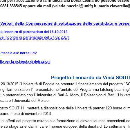
duli per l'accettazione o la rinuncia alla borsa Leonardo possono essere 
0881.338545 oppure via mail (valeria.puccini@unifg.it, maria.ciavarella@u
Verbali della Commissione di valutazione delle candidature presen
le incontro di partenariato del 16.10.2013
le incontro di partenariato del 27.02.2014
 fiscale alle borse LdV
lo per la richiesta di detrazioni
Progetto Leonardo da Vinci SOUTH
l 2013/2015 l'Università di Foggia ha ottenuto il finanziamento del progetto "S
ing Harmonization I", presentato nell'ambito del Programma Lifelong Learnin
, in partenariato con l'Università di Bari A. Moro, il Politecnico di Bari, l'Univer
icata e l'Università del Molise.
ogetto SOUTH II metterà a disposizione delle Università partner 120 borse di mo
ossimo mese di novembre 2013.
ocini offerti dal progetto mirano alla formazione di giovani laureati provenienti d
verso stage aziendali in varie imprese europee, della durata di 15 settimane, fi