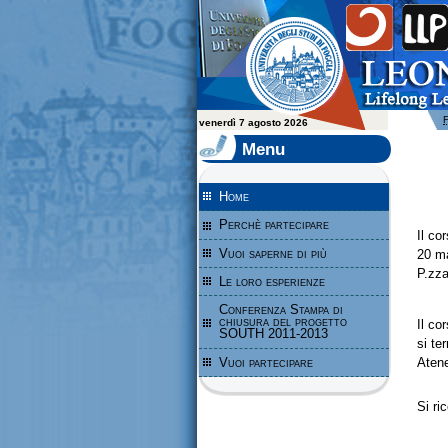
Leonardo da Vinci - Programma per l'apprendimento permanente - Università degli Stu
venerdì 7 agosto 2026
Menu
Home
Perchè partecipare
Il co
Vuoi saperne di più
20 ma
P.zza
Le loro esperienze
Conferenza Stampa di
chiusura del progetto
Il co
SOUTH 2011-2013
si te
Vuoi partecipare
Atene
Si ri