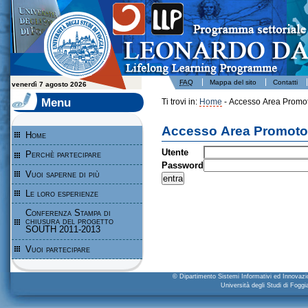
Leonardo da Vinci - Programma per l'apprendimento permanente - Università degli Studi di Foggia
FAQ
Mappa del sito
Contatti
venerdì 7 agosto 2026
Menu
Ti trovi in:
Home
- Accesso Area Promot
Accesso Area Promoto
Home
Utente
Perchè partecipare
Password
Vuoi saperne di più
Le loro esperienze
Conferenza Stampa di
chiusura del progetto
SOUTH 2011-2013
Vuoi partecipare
© Dipartimento Sistemi Informativi ed Innova
Università degli Studi di Fogg