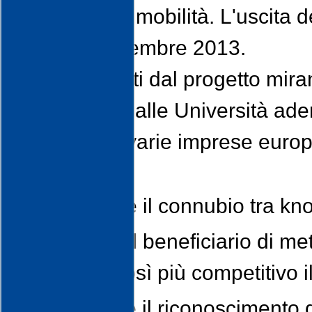
120 borse di mobilità. L'uscita 
mese di novembre 2013.
I tirocini offerti dal progetto mi
provenienti dalle Università ade
aziendali in varie imprese europ
finalizzati a:
incentivare il connubio tra 
arricchire il beneficiario di m
rendere così più competitivo i
permettere il riconoscimento 