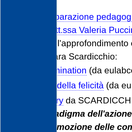
CULTURALE
Corso di preparazione pedagogic
Progetto, Dott.ssa Valeria Pucci
Materiali per l'approfondimento 
prof.ssa Chiara Scardicchio:
Self determination
(da eulabco
Lo spread della felicità
(da eul
Hope theory
da SCARDICCHIO
come paradigma dell'azione
con la promozione delle co