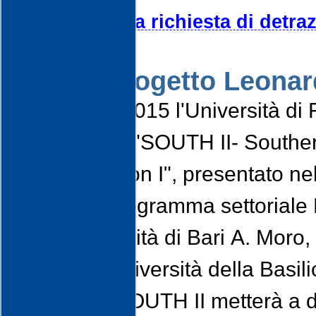
Modello per la richiesta di detra
Progetto Leonar
Per il 2013/2015 l'Università di
del progetto "SOUTH II- Southern
Harmonization I", presentato ne
Learning/Programma settoriale L
con l'Università di Bari A. Moro, i
Salento, l'Università della Basili
Il progetto SOUTH II metterà a d