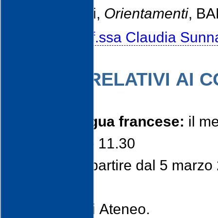
I., a cura di,
Orientamenti
, BA
Materiali prof.ssa Claudia Sunn
AVVISI RELATIVI AI 
Corso di lingua francese:
il me
venerdì dalle 11.30
alle 13.30 a partire dal 5 marzo
Centro
Linguistico di Ateneo.