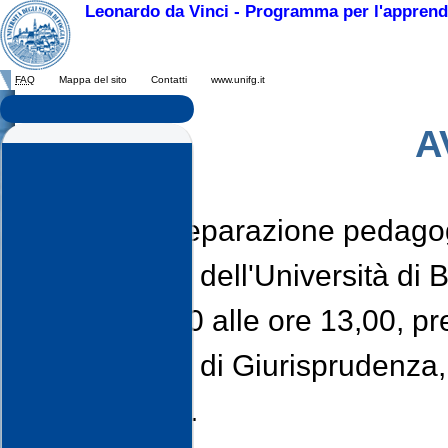
Leonardo da Vinci - Programma per l'apprend
FAQ
Mappa del sito
Contatti
www.unifg.it
A
Il corso di preparazione pedagogi
Politecnico e dell'Università di B
dalle ore 9,00 alle ore 13,00, pr
Dipartimento di Giurisprudenza, 
Battisti - Bari.