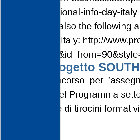
business-national-info-day-italy
Please note also the following 
organized in Italy: http://www.
id_cnt=2886&id_from=90&styl
Bando Progetto SOUTH 
Bando di concorso per l’assegna
nel quadro del Programma setto
realizzazione di tirocini formativi
laureati.
Bando