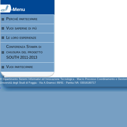
Menu
Home
Perchè partecipare
Vuoi saperne di più
Le loro esperienze
Conferenza Stampa di
chiusura del progetto
SOUTH 2011-2013
Vuoi partecipare
© Dipartimento Sistemi Informativi ed Innovazione Tecnologica - Macro Processo Coordinamento e Gesti
Università degli Studi di Foggia - Via A.Gramsci 89/91 - Partita IVA: 03016180717