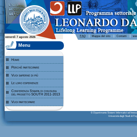
Leonardo da Vinci - Programma per l'apprendimento permanente - Università degli Studi di Foggia
FAQ
Mappa del sito
Contatti
www
venerdì 7 agosto 2026
Menu
Home
Perchè partecipare
Vuoi saperne di più
Le loro esperienze
Conferenza Stampa di chiusura
del progetto SOUTH 2011-2013
Vuoi partecipare
© Dipartimento Sistemi Informativi ed Inn
Università degli Studi di F