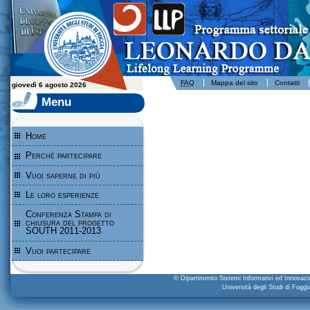
Leonardo da Vinci - Programma per l'apprendimento permanente - Università degli Studi di Foggia
FAQ
Mappa del sito
Contatti
giovedì 6 agosto 2026
Menu
Home
Perchè partecipare
Vuoi saperne di più
Le loro esperienze
Conferenza Stampa di
chiusura del progetto
SOUTH 2011-2013
Vuoi partecipare
© Dipartimento Sistemi Informativi ed Innova
Università degli Studi di Fogg