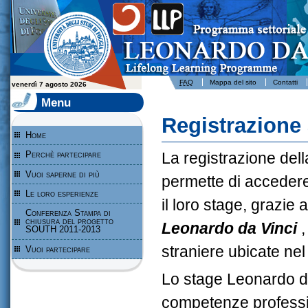
Leonardo da Vinci - Programma per l'apprendimento permanente - Università degli Studi di Foggia
FAQ
Mappa del sito
Contatti
venerdì 7 agosto 2026
Menu
Registrazione
Home
La registrazione dell
Perchè partecipare
Vuoi saperne di più
permette di accedere 
Le loro esperienze
il loro stage, grazie
Conferenza Stampa di
chiusura del progetto
Leonardo da Vinci
SOUTH 2011-2013
straniere ubicate nel 
Vuoi partecipare
Lo stage Leonardo da 
competenze professi