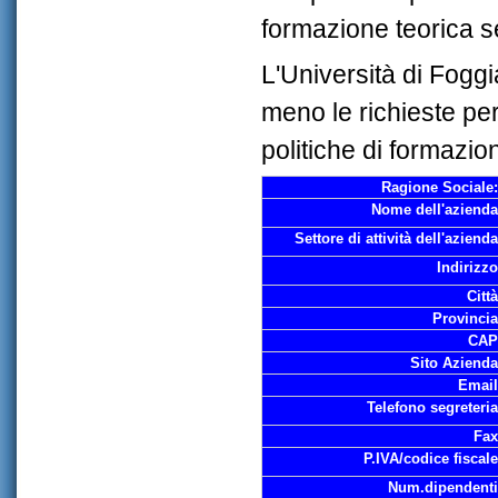
formazione teorica s
L'Università di Foggia
meno le richieste pe
politiche di formazio
Ragione Sociale
Nome dell'azienda
Settore di attività dell'azienda
Indirizzo
Città
Provincia
CAP
Sito Azienda
Email
Telefono segreteria
Fax
P.IVA/codice fiscale
Num.dipendenti