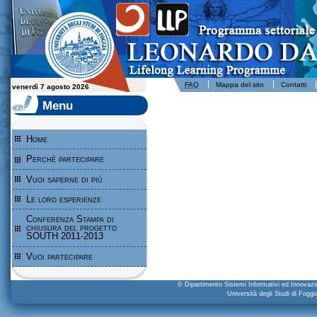
Leonardo da Vinci - Programma per l'apprendimento permanente - Università degli Studi di Foggia
FAQ
Mappa del sito
Contatti
venerdì 7 agosto 2026
Menu
Home
Perchè partecipare
Vuoi saperne di più
Le loro esperienze
Conferenza Stampa di
chiusura del progetto
SOUTH 2011-2013
Vuoi partecipare
© Dipartimento Sistemi Informativi ed Innova
Università degli Studi di Fogg