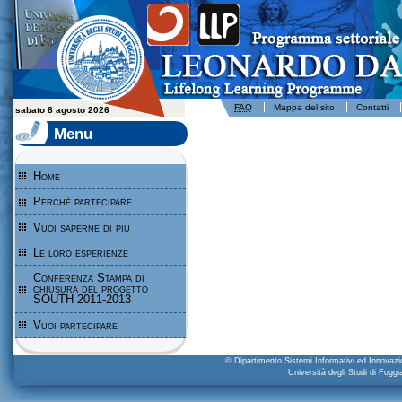
Leonardo da Vinci - Programma per l'apprendimento permanente - Università degli Studi di Foggia
FAQ
Mappa del sito
Contatti
sabato 8 agosto 2026
Menu
Home
Perchè partecipare
Vuoi saperne di più
Le loro esperienze
Conferenza Stampa di
chiusura del progetto
SOUTH 2011-2013
Vuoi partecipare
© Dipartimento Sistemi Informativi ed Innova
Università degli Studi di Fogg