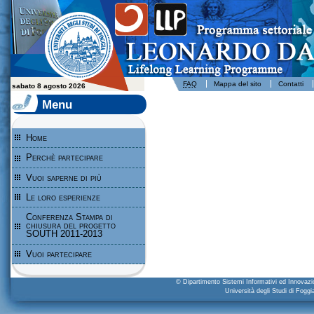
Leonardo da Vinci - Programma per l'apprendimento permanente - Università degli Studi di Foggia
FAQ
Mappa del sito
Contatti
sabato 8 agosto 2026
Menu
Home
Perchè partecipare
Vuoi saperne di più
Le loro esperienze
Conferenza Stampa di
chiusura del progetto
SOUTH 2011-2013
Vuoi partecipare
© Dipartimento Sistemi Informativi ed Innova
Università degli Studi di Fogg