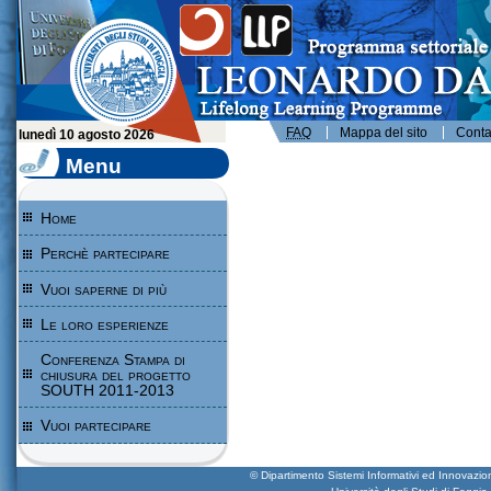
Leonardo da Vinci - Programma per l'apprendimento permanente - Università degli Studi di Foggia
FAQ
Mappa del sito
Contat
lunedì 10 agosto 2026
Menu
Home
Perchè partecipare
Vuoi saperne di più
Le loro esperienze
Conferenza Stampa di
chiusura del progetto
SOUTH 2011-2013
Vuoi partecipare
© Dipartimento Sistemi Informativi ed Innova