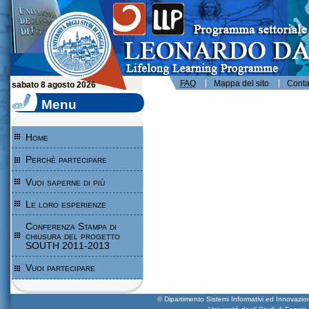
Leonardo da Vinci - Programma per l'apprendimento permanente - Università degli Studi di Foggia
FAQ
Mappa del sito
Contat
sabato 8 agosto 2026
Menu
Home
Perchè partecipare
Vuoi saperne di più
Le loro esperienze
Conferenza Stampa di
chiusura del progetto
SOUTH 2011-2013
Vuoi partecipare
© Dipartimento Sistemi Informativi ed Innova