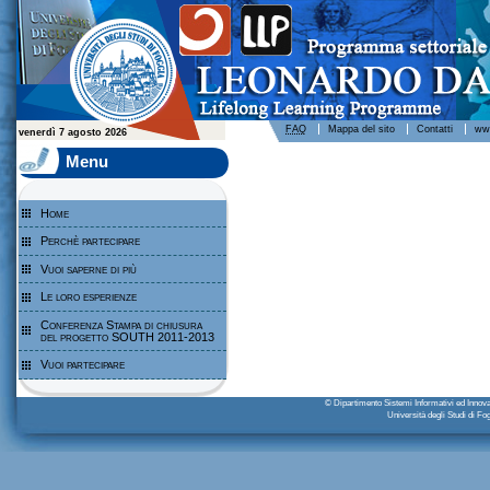
Leonardo da Vinci - Programma per l'apprendimento permanente - Università degli Studi di Foggia
FAQ
Mappa del sito
Contatti
www
venerdì 7 agosto 2026
Menu
Home
Perchè partecipare
Vuoi saperne di più
Le loro esperienze
Conferenza Stampa di chiusura
del progetto SOUTH 2011-2013
Vuoi partecipare
© Dipartimento Sistemi Informativi ed Inn
Università degli Studi di F