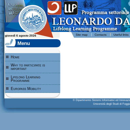
Leonardo da Vinci - Programma per l'apprendimento permanente - Università degli Studi di Foggia
-
Site map
Contacts
Useful links
giovedì 6 agosto 2026
Menu
Home
Why to participate is
important
Lifelong Learning
Programme
Europass Mobility
© Dipartimento Sistemi Informativi ed Innova
Università degli Studi di Fogg